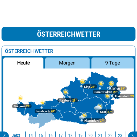
ÖSTERREICHWETTER
ÖSTERREICH WETTER
Morgen
9 Tage
Heute
Linz
29°
Wien
29°
Sankt Pölten
28°
Eisenstadt
29°
Salzburg
29°
Bregenz
28°
Innsbruck
28°
Graz
27°
Klagenfurt
27°
Jetzt
14
15
16
17
18
19
20
21
22
23
0