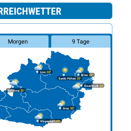
RREICHWETTER
Morgen
9 Tage
Linz
26°
Wien
25°
Sankt Pölten
25°
Eisenstadt
26°
Salzburg
23°
Graz
30°
Klagenfurt
24°