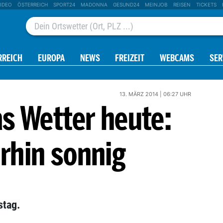
IDEO
ÖSTERREICH
SPORT24
MADONNA
GESUND24
MEINJOB
REISEN
TICKETS
RREICH
EUROPA
NEWS
FREIZEIT
WEBCAMS
SER
13. MÄRZ 2014 | 06:27 UHR
s Wetter heute:
rhin sonnig
stag.