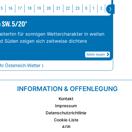
15
16
17
18
19
20
21
22
23
0
1
2
3
4
5
m SW. 5/20°
iterhin für sonnigen Wettercharakter in weiten
nd Süden zeigen sich zeitweise dichtere
Mehr lesen
r Österreich-Wetter
INFORMATION & OFFENLEGUNG
Kontakt
Impressum
Datenschutzrichtlinie
Cookie-Liste
AGB