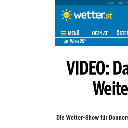
OE24
OE24 V
MENÜ
OE24.AT
ÖSTE
Wien
25°
VIDEO: Da
Weite
Die Wetter-Show für Donner