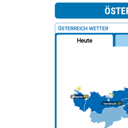
ÖSTE
ÖSTERREICH WETTER
Heute
Bregenz
23°
Innsbruck
23°