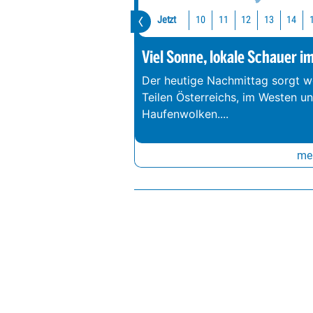
Jetzt
10
11
12
13
14
Viel Sonne, lokale Schauer i
Der heutige Nachmittag sorgt we
Teilen Österreichs, im Westen u
Haufenwolken.
...
meh