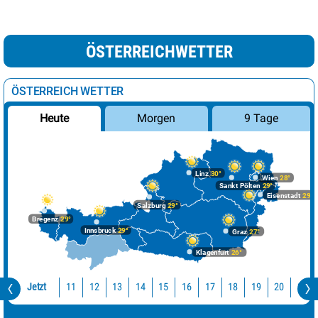
ÖSTERREICHWETTER
ÖSTERREICH WETTER
Morgen
9 Tage
Heute
Linz
30°
Wien
28°
Sankt Pölten
29°
Eisenstadt
29°
Salzburg
29°
Bregenz
29°
Innsbruck
29°
Graz
27°
Klagenfurt
26°
Jetzt
11
12
13
14
15
16
17
18
19
20
21