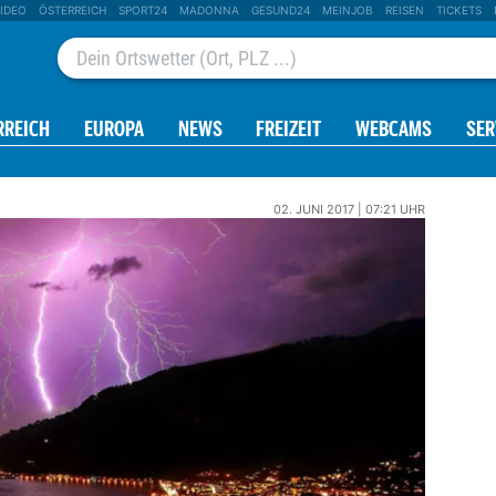
IDEO
ÖSTERREICH
SPORT24
MADONNA
GESUND24
MEINJOB
REISEN
TICKETS
RREICH
EUROPA
NEWS
FREIZEIT
WEBCAMS
SER
02. JUNI 2017 | 07:21 UHR