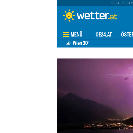
OE24
OE24 V
MENÜ
OE24.AT
ÖSTE
Wien
30°