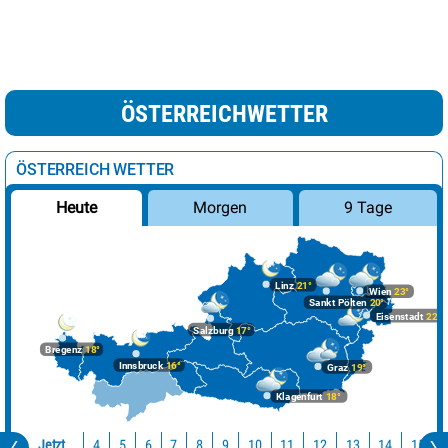
ÖSTERREICHWETTER
ÖSTERREICH WETTER
Morgen
9 Tage
Heute
Linz
21°
Wien
23°
Sankt Pölten
20°
Eisenstadt
22°
Salzburg
17°
Bregenz
18°
Innsbruck
16°
Graz
19°
Klagenfurt
18°
Jetzt
10
11
12
13
14
15
4
5
6
7
8
9