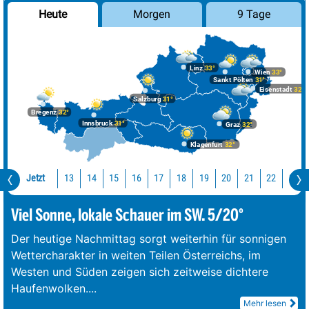
Morgen
9 Tage
Heute
Linz
33°
Wien
33°
Sankt Pölten
31°
Eisenstadt
32°
Salzburg
31°
Bregenz
32°
Innsbruck
31°
Graz
32°
Klagenfurt
32°
Jetzt
13
14
15
16
17
18
19
20
21
22
23
Viel Sonne, lokale Schauer im SW. 5/20°
Der heutige Nachmittag sorgt weiterhin für sonnigen
Wettercharakter in weiten Teilen Österreichs, im
Westen und Süden zeigen sich zeitweise dichtere
Haufenwolken.
...
Mehr lesen