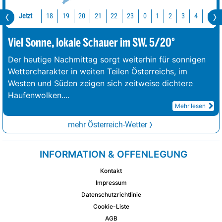
Jetzt
18
19
20
21
22
23
0
1
2
3
4
5
Viel Sonne, lokale Schauer im SW. 5/20°
Der heutige Nachmittag sorgt weiterhin für sonnigen
Wettercharakter in weiten Teilen Österreichs, im
Westen und Süden zeigen sich zeitweise dichtere
Haufenwolken.
...
Mehr lesen
mehr Österreich-Wetter
INFORMATION & OFFENLEGUNG
Kontakt
Impressum
Datenschutzrichtlinie
Cookie-Liste
AGB