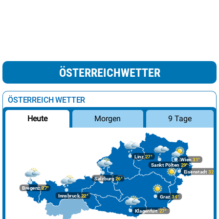
ÖSTERREICHWETTER
ÖSTERREICH WETTER
Morgen
9 Tage
Heute
Linz
27°
Wien
31°
Sankt Pölten
29°
Eisenstadt
32°
Salzburg
26°
Bregenz
27°
Innsbruck
22°
Graz
34°
Klagenfurt
27°