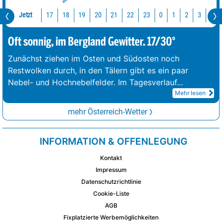
Jetzt
17
18
19
20
21
22
23
0
1
2
3
4
Oft sonnig, im Bergland Gewitter. 17/30°
Zunächst ziehen im Osten und Südosten noch
Restwolken durch, in den Tälern gibt es ein paar
Nebel- und Hochnebelfelder. Im Tagesverlauf
...
Mehr lesen
mehr Österreich-Wetter
INFORMATION & OFFENLEGUNG
Kontakt
Impressum
Datenschutzrichtlinie
Cookie-Liste
AGB
Fixplatzierte Werbemöglichkeiten