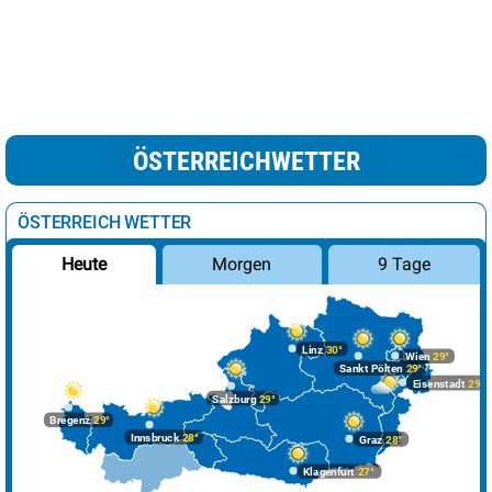
ÖSTERREICHWETTER
ÖSTERREICH WETTER
Morgen
9 Tage
Heute
Linz
30°
Wien
29°
Sankt Pölten
29°
Eisenstadt
29°
Salzburg
29°
Bregenz
29°
Innsbruck
28°
Graz
28°
Klagenfurt
27°