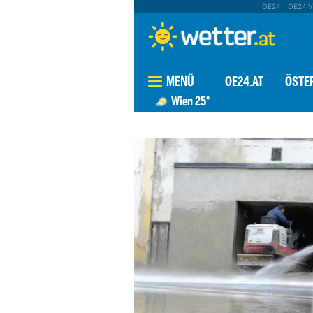
OE24
OE24 V
MENÜ
OE24.AT
ÖSTE
Wien
25°