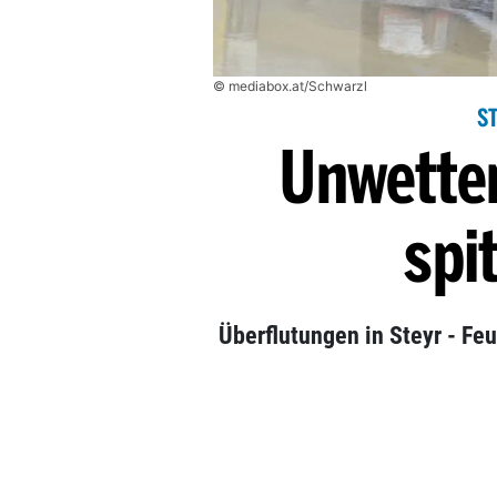
© mediabox.at/Schwarzl
S
Unwetter
spi
Überflutungen in Steyr - Fe