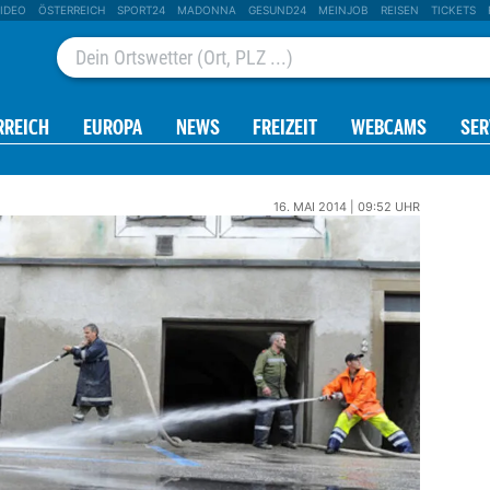
IDEO
ÖSTERREICH
SPORT24
MADONNA
GESUND24
MEINJOB
REISEN
TICKETS
RREICH
EUROPA
NEWS
FREIZEIT
WEBCAMS
SER
16. MAI 2014 | 09:52 UHR