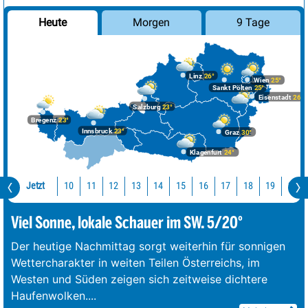
Morgen
9 Tage
Heute
Linz
26°
Wien
25°
Sankt Pölten
25°
Eisenstadt
26°
Salzburg
23°
Bregenz
23°
Innsbruck
23°
Graz
30°
Klagenfurt
24°
Jetzt
10
11
12
13
14
15
16
17
18
19
20
Viel Sonne, lokale Schauer im SW. 5/20°
Der heutige Nachmittag sorgt weiterhin für sonnigen
Wettercharakter in weiten Teilen Österreichs, im
Westen und Süden zeigen sich zeitweise dichtere
Haufenwolken.
...