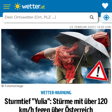
23. FEBRUAR 2020 | 13:30 UHR
© Fotomontage
WETTER-WARNUNG
Sturmtief "Yulia": Stürme mit über 120
km/h fegen über Österreich