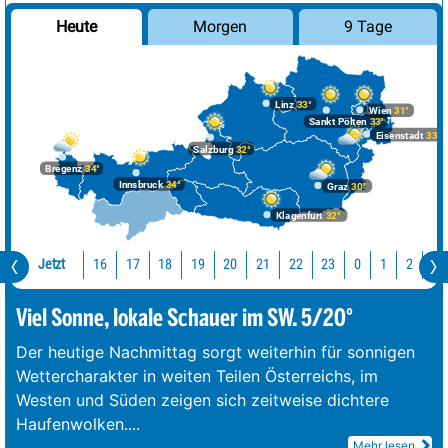
Morgen
9 Tage
Heute
Linz
33°
Wien
31°
Sankt Pölten
33°
Eisenstadt
33°
Salzburg
32°
Bregenz
34°
Innsbruck
34°
Graz
30°
Klagenfurt
32°
Jetzt
16
17
18
19
20
21
22
23
0
1
2
3
Viel Sonne, lokale Schauer im SW. 5/20°
Der heutige Nachmittag sorgt weiterhin für sonnigen
Wettercharakter in weiten Teilen Österreichs, im
Westen und Süden zeigen sich zeitweise dichtere
Haufenwolken.
...
Mehr lesen