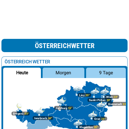
ÖSTERREICHWETTER
ÖSTERREICH WETTER
Morgen
9 Tage
Heute
Linz
20°
Wien
23°
Sankt Pölten
20°
Eisenstadt
23°
Salzburg
18°
Bregenz
20°
Innsbruck
18°
Graz
26°
Klagenfurt
20°