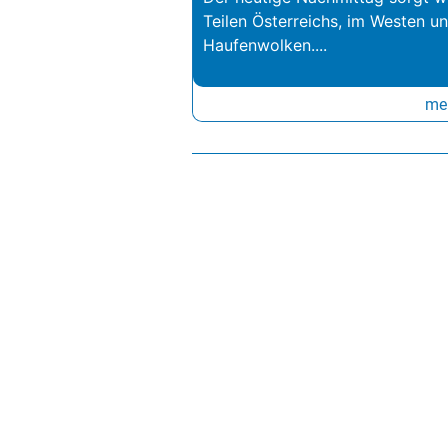
Teilen Österreichs, im Westen u
Haufenwolken.
...
meh