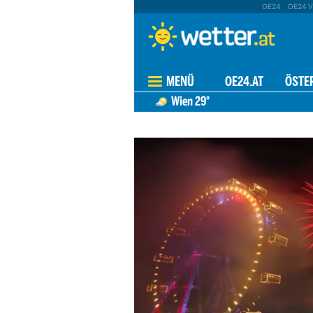
OE24
OE24 V
MENÜ
OE24.AT
ÖSTE
Wien
29°