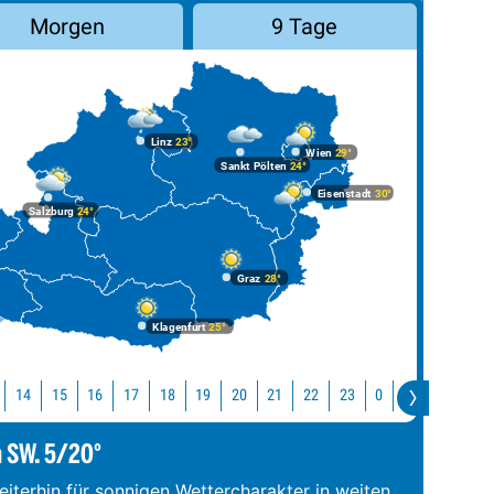
Morgen
9 Tage
Linz
23°
Wien
29°
Sankt Pölten
24°
Eisenstadt
30°
Salzburg
24°
Graz
28°
Klagenfurt
25°
14
15
16
17
18
19
20
21
22
23
0
1
2
3
m SW. 5/20°
iterhin für sonnigen Wettercharakter in weiten