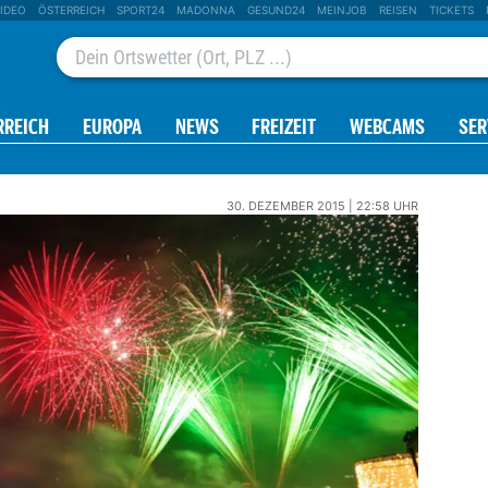
IDEO
ÖSTERREICH
SPORT24
MADONNA
GESUND24
MEINJOB
REISEN
TICKETS
RREICH
EUROPA
NEWS
FREIZEIT
WEBCAMS
SER
30. DEZEMBER 2015 | 22:58 UHR