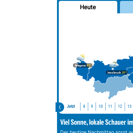
Heute
Bregenz
22°
Innsbruck
21°
Jetzt
10
11
12
13
8
9
Viel Sonne, lokale Schauer i
Der heutige Nachmittag sorgt we