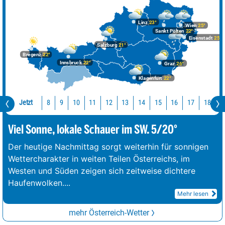
Linz
23°
Wien
25°
Sankt Pölten
22°
Eisenstadt
25°
Salzburg
21°
Bregenz
22°
Innsbruck
22°
Graz
26°
Klagenfurt
22°
Jetzt
10
11
12
13
14
15
16
17
18
1
8
9
Viel Sonne, lokale Schauer im SW. 5/20°
Der heutige Nachmittag sorgt weiterhin für sonnigen
Wettercharakter in weiten Teilen Österreichs, im
Westen und Süden zeigen sich zeitweise dichtere
Haufenwolken.
...
Mehr lesen
mehr Österreich-Wetter