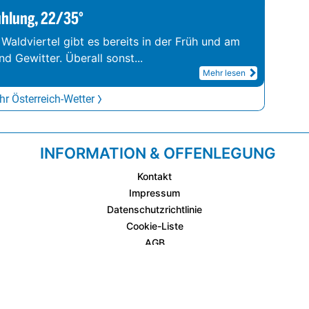
ühlung, 22/35°
 Waldviertel gibt es bereits in der Früh und am
d Gewitter. Überall sonst
...
Mehr lesen
r Österreich-Wetter
INFORMATION & OFFENLEGUNG
Kontakt
Impressum
Datenschutzrichtlinie
Cookie-Liste
AGB
Fixplatzierte Werbemöglichkeiten
AGB für Werbeeinschaltungen
wetter.at Partner (Messstation & WetterCam)
Cookie Einstellungen und Widerruf