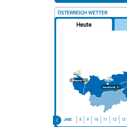
ÖSTERREICH WETTER
Heute
Bregenz
22°
Innsbruck
21°
Jetzt
10
11
12
13
8
9