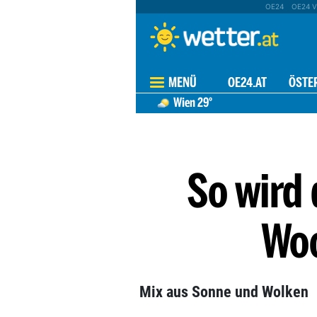
OE24
OE24 V
MENÜ
OE24.AT
ÖSTE
Wien
29°
So wird
Wo
Mix aus Sonne und Wolken