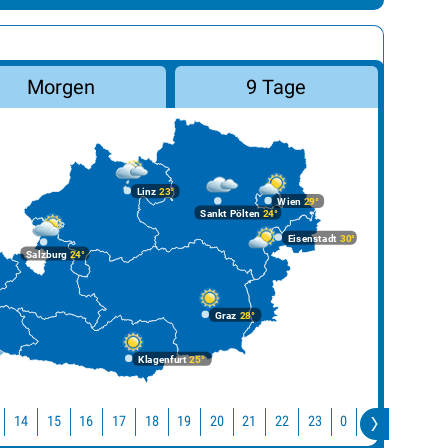
Morgen
9 Tage
Linz
23°
Wien
29°
Sankt Pölten
24°
Eisenstadt
30°
Salzburg
24°
Graz
28°
Klagenfurt
25°
14
15
16
17
18
19
20
21
22
23
0
1
2
3