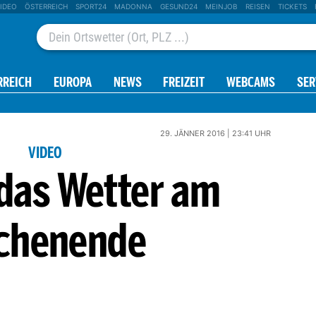
IDEO
ÖSTERREICH
SPORT24
MADONNA
GESUND24
MEINJOB
REISEN
TICKETS
RREICH
EUROPA
NEWS
FREIZEIT
WEBCAMS
SER
29. JÄNNER 2016 | 23:41 UHR
VIDEO
 das Wetter am
chenende