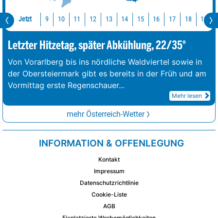
Jetzt
10
11
12
13
14
15
16
17
18
19
9
Letzter Hitzetag, später Abkühlung, 22/35°
Von Vorarlberg bis ins nördliche Waldviertel sowie in
der Obersteiermark gibt es bereits in der Früh und am
Vormittag erste Regenschauer
...
Mehr lesen
mehr Österreich-Wetter
INFORMATION & OFFENLEGUNG
Kontakt
Impressum
Datenschutzrichtlinie
Cookie-Liste
AGB
Fixplatzierte Werbemöglichkeiten