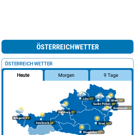
ÖSTERREICHWETTER
ÖSTERREICH WETTER
Morgen
9 Tage
Heute
Linz
23°
Wien
30°
Sankt Pölten
26°
Eisenstadt
31°
Salzburg
25°
Bregenz
23°
Innsbruck
23°
Graz
30°
Klagenfurt
27°