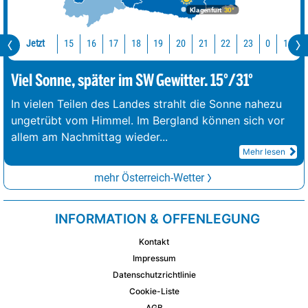
Klagenfurt
30°
Jetzt
15
16
17
18
19
20
21
22
23
0
1
2
Viel Sonne, später im SW Gewitter. 15°/31°
In vielen Teilen des Landes strahlt die Sonne nahezu
ungetrübt vom Himmel. Im Bergland können sich vor
allem am Nachmittag wieder
...
Mehr lesen
mehr Österreich-Wetter
INFORMATION & OFFENLEGUNG
Kontakt
Impressum
Datenschutzrichtlinie
Cookie-Liste
AGB