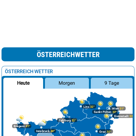
ÖSTERREICHWETTER
ÖSTERREICH WETTER
Morgen
9 Tage
Heute
Linz
32°
Wien
31°
Sankt Pölten
33°
Eisenstadt
32°
Salzburg
32°
Bregenz
31°
Innsbruck
34°
Graz
30°