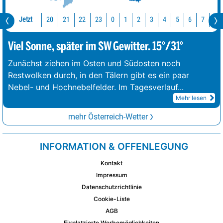
Jetzt
20
21
22
23
0
1
2
3
4
5
6
7
8
Viel Sonne, später im SW Gewitter. 15°/31°
Zunächst ziehen im Osten und Südosten noch
Restwolken durch, in den Tälern gibt es ein paar
Nebel- und Hochnebelfelder. Im Tagesverlauf
...
Mehr lesen
mehr Österreich-Wetter
INFORMATION & OFFENLEGUNG
Kontakt
Impressum
Datenschutzrichtlinie
Cookie-Liste
AGB
Fixplatzierte Werbemöglichkeiten