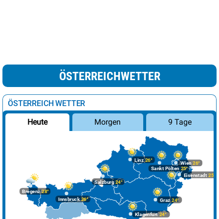
ÖSTERREICHWETTER
ÖSTERREICH WETTER
Morgen
9 Tage
Heute
Linz
26°
Wien
26°
Sankt Pölten
25°
Eisenstadt
25°
Salzburg
24°
Bregenz
28°
Innsbruck
26°
Graz
24°
Klagenfurt
24°