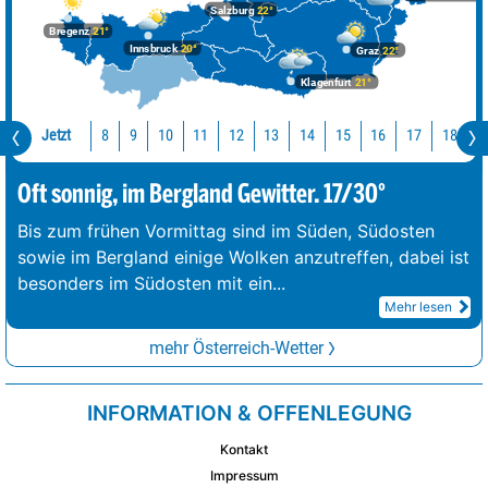
Salzburg
22°
Bregenz
21°
Innsbruck
20°
Graz
22°
Klagenfurt
21°
Jetzt
10
11
12
13
14
15
16
17
18
1
8
9
Oft sonnig, im Bergland Gewitter. 17/30°
Bis zum frühen Vormittag sind im Süden, Südosten
sowie im Bergland einige Wolken anzutreffen, dabei ist
besonders im Südosten mit ein
...
Mehr lesen
mehr Österreich-Wetter
INFORMATION & OFFENLEGUNG
Kontakt
Impressum