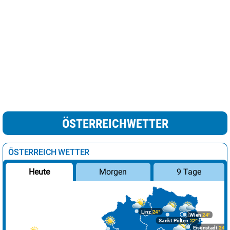
ÖSTERREICHWETTER
ÖSTERREICH WETTER
Morgen
9 Tage
Heute
Linz
24°
Wien
24°
Sankt Pölten
22°
Eisenstadt
24°