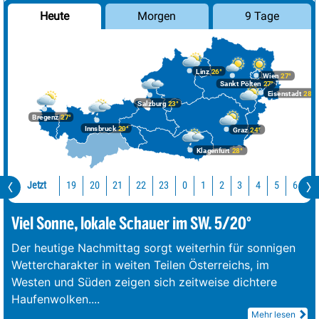
Morgen
9 Tage
Heute
Linz
26°
Wien
27°
Sankt Pölten
27°
Eisenstadt
28°
Salzburg
23°
Bregenz
27°
Innsbruck
20°
Graz
24°
Klagenfurt
28°
Jetzt
19
20
21
22
23
0
1
2
3
4
5
6
7
Viel Sonne, lokale Schauer im SW. 5/20°
Der heutige Nachmittag sorgt weiterhin für sonnigen
Wettercharakter in weiten Teilen Österreichs, im
Westen und Süden zeigen sich zeitweise dichtere
Haufenwolken.
...
Mehr lesen