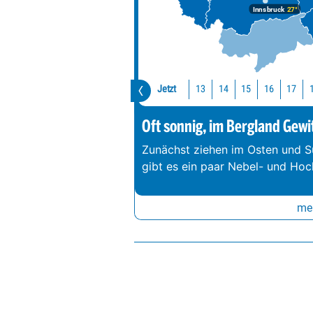
Innsbruck
27°
Jetzt
13
14
15
16
17
Oft sonnig, im Bergland Gewi
Zunächst ziehen im Osten und S
gibt es ein paar Nebel- und Hoc
meh