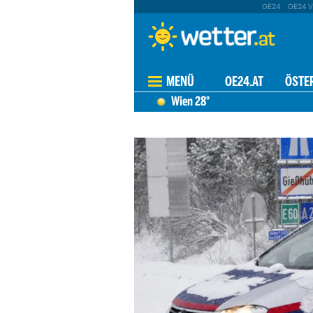
OE24
OE24 V
MENÜ
OE24.AT
ÖSTE
Wien
28°