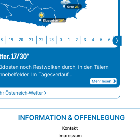
Graz
27°
Klagenfurt
26°
18
19
20
21
22
23
0
1
2
3
4
5
6
7
8
9
tter. 17/30°
üdosten noch Restwolken durch, in den Tälern
hnebelfelder. Im Tagesverlauf
...
Mehr lesen
r Österreich-Wetter
INFORMATION & OFFENLEGUNG
Kontakt
Impressum