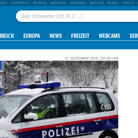
IDEO
ÖSTERREICH
SPORT24
MADONNA
GESUND24
MEINJOB
REISEN
TICKETS
RREICH
EUROPA
NEWS
FREIZEIT
WEBCAMS
SER
01. DEZEMBER 2016 | 09:28 UHR