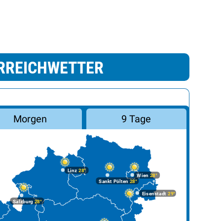
RREICHWETTER
Morgen
9 Tage
Linz
28°
Wien
28°
Sankt Pölten
28°
Eisenstadt
29°
Salzburg
28°