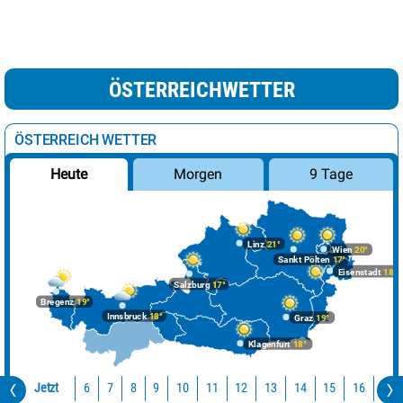
ÖSTERREICHWETTER
ÖSTERREICH WETTER
Morgen
9 Tage
Heute
Linz
21°
Wien
20°
Sankt Pölten
17°
Eisenstadt
18°
Salzburg
17°
Bregenz
19°
Innsbruck
18°
Graz
19°
Klagenfurt
18°
Jetzt
10
11
12
13
14
15
16
17
6
7
8
9