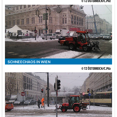
© TZ ÖSTERREICH/C.Pilz
SCHNEECHAOS IN WIEN
© TZ ÖSTERREICH/C.Pilz