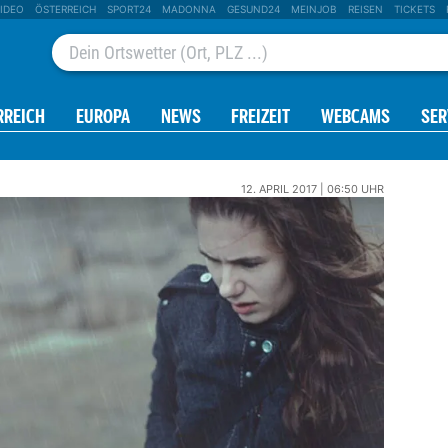
IDEO
ÖSTERREICH
SPORT24
MADONNA
GESUND24
MEINJOB
REISEN
TICKETS
RREICH
EUROPA
NEWS
FREIZEIT
WEBCAMS
SER
12. APRIL 2017 | 06:50 UHR