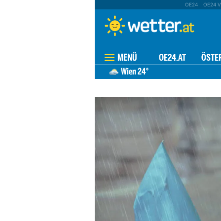
OE24
OE24 V
MENÜ
OE24.AT
ÖSTE
Wien
24°