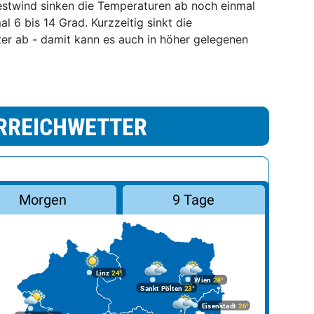
stwind sinken die Temperaturen ab noch einmal
l 6 bis 14 Grad. Kurzzeitig sinkt die
ter ab - damit kann es auch in höher gelegenen
RREICHWETTER
Morgen
9 Tage
Linz
24°
Wien
24°
Sankt Pölten
23°
Eisenstadt
26°