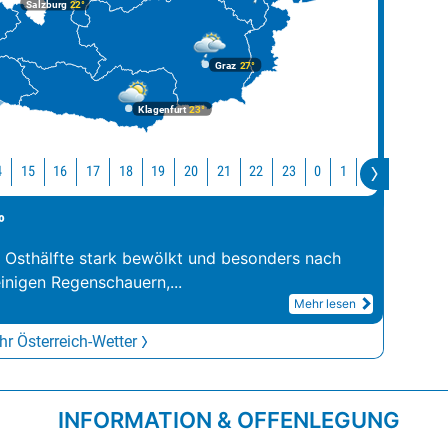
Salzburg
22°
Graz
27°
Klagenfurt
23°
4
15
16
17
18
19
20
21
22
23
0
1
2
3
4
°
r Osthälfte stark bewölkt und besonders nach
inigen Regenschauern,
...
Mehr lesen
r Österreich-Wetter
INFORMATION & OFFENLEGUNG