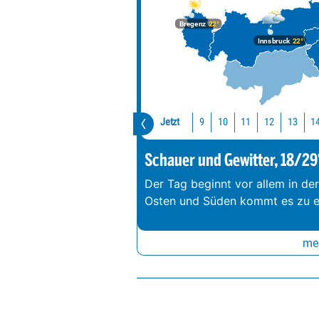
Bregenz
22°
Innsbruck
22°
Jetzt
10
11
12
13
1
9
Schauer und Gewitter, 18/29
Der Tag beginnt vor allem in de
Osten und Süden kommt es zu e
meh