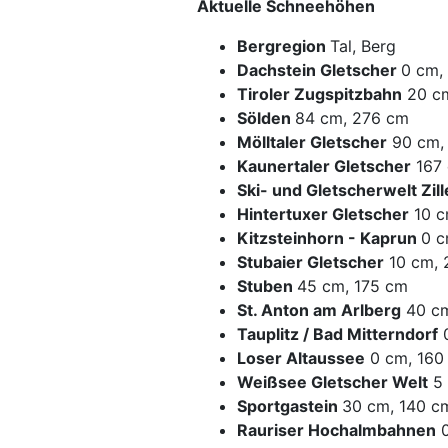
Aktuelle Schneehöhen
Bergregion
Tal, Berg
Dachstein Gletscher
0 cm,
Tiroler Zugspitzbahn
20 c
Sölden
84 cm, 276 cm
Mölltaler Gletscher
90 cm,
Kaunertaler Gletscher
167 
Ski- und Gletscherwelt Zil
Hintertuxer Gletscher
10 c
Kitzsteinhorn - Kaprun
0 c
Stubaier Gletscher
10 cm, 
Stuben
45 cm, 175 cm
St. Anton am Arlberg
40 cm
Tauplitz / Bad Mitterndorf
0
Loser Altaussee
0 cm, 160
Weißsee Gletscher Welt
5 
Sportgastein
30 cm, 140 c
Rauriser Hochalmbahnen
0