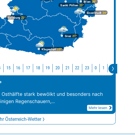
Wien
24°
Sankt Pölten
23°
Eisenstadt
26°
Salzburg
22°
Graz
27°
Klagenfurt
23°
4
15
16
17
18
19
20
21
22
23
0
1
2
3
4
°
r Osthälfte stark bewölkt und besonders nach
inigen Regenschauern,
...
Mehr lesen
r Österreich-Wetter