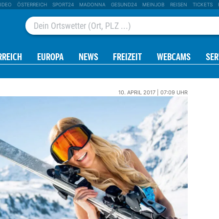
IDEO
ÖSTERREICH
SPORT24
MADONNA
GESUND24
MEINJOB
REISEN
TICKETS
RREICH
EUROPA
NEWS
FREIZEIT
WEBCAMS
SER
10. APRIL 2017 | 07:09 UHR