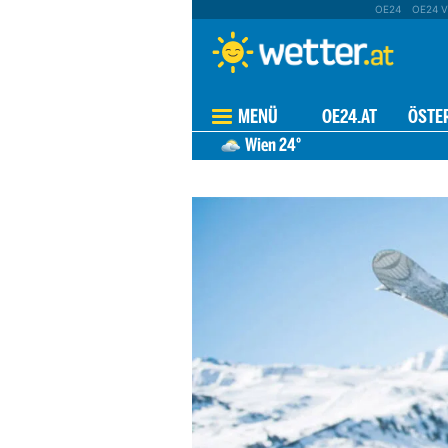
OE24
OE24 V
MENÜ
OE24.AT
ÖSTE
Wien
24°