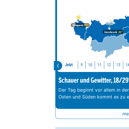
Bregenz
22°
Innsbruck
22°
Jetzt
10
11
12
13
1
9
Schauer und Gewitter, 18/29
Der Tag beginnt vor allem in de
Osten und Süden kommt es zu e
meh