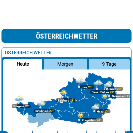
ÖSTERREICHWETTER
ÖSTERREICH WETTER
Morgen
9 Tage
Heute
Linz
25°
Wien
28°
Sankt Pölten
23°
Eisenstadt
29°
Salzburg
23°
Bregenz
22°
Innsbruck
20°
Graz
25°
Klagenfurt
24°