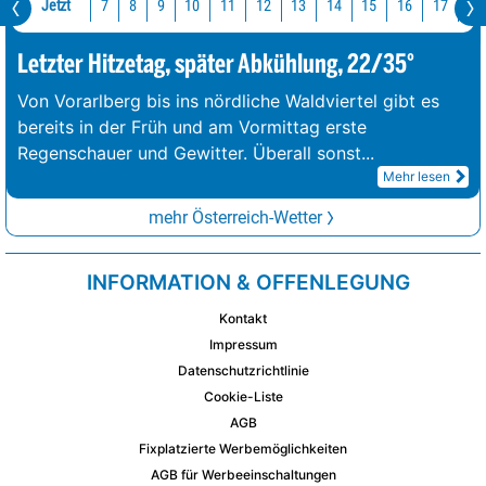
Jetzt
10
11
12
13
14
15
16
17
18
7
8
9
Letzter Hitzetag, später Abkühlung, 22/35°
Von Vorarlberg bis ins nördliche Waldviertel gibt es
bereits in der Früh und am Vormittag erste
Regenschauer und Gewitter. Überall sonst
...
Mehr lesen
mehr Österreich-Wetter
INFORMATION & OFFENLEGUNG
Kontakt
Impressum
Datenschutzrichtlinie
Cookie-Liste
AGB
Fixplatzierte Werbemöglichkeiten
AGB für Werbeeinschaltungen