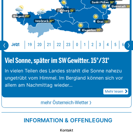
Sankt Pölten
30°
Eisenstadt
30°
Salzburg
28°
Bregenz
28°
Innsbruck
27°
Graz
28°
Klagenfurt
29°
Jetzt
19
20
21
22
23
0
1
2
3
4
5
6
7
Viel Sonne, später im SW Gewitter. 15°/31°
In vielen Teilen des Landes strahlt die Sonne nahezu
ungetrübt vom Himmel. Im Bergland können sich vor
allem am Nachmittag wieder
...
Mehr lesen
mehr Österreich-Wetter
INFORMATION & OFFENLEGUNG
Kontakt