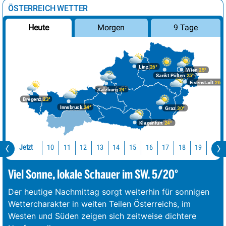
ÖSTERREICH WETTER
Morgen
9 Tage
Heute
Linz
26°
Wien
25°
Sankt Pölten
25°
Eisenstadt
26°
Salzburg
24°
Bregenz
23°
Innsbruck
24°
Graz
30°
Klagenfurt
24°
Jetzt
10
11
12
13
14
15
16
17
18
19
20
Viel Sonne, lokale Schauer im SW. 5/20°
Der heutige Nachmittag sorgt weiterhin für sonnigen
Wettercharakter in weiten Teilen Österreichs, im
Westen und Süden zeigen sich zeitweise dichtere