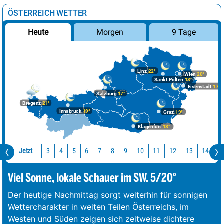
ÖSTERREICH WETTER
Morgen
9 Tage
Heute
Linz
22°
Wien
20°
Sankt Pölten
18°
Eisenstadt
17°
Salzburg
17°
Bregenz
21°
Innsbruck
19°
Graz
19°
Klagenfurt
18°
Jetzt
10
11
12
13
14
1
3
4
5
6
7
8
9
Viel Sonne, lokale Schauer im SW. 5/20°
Der heutige Nachmittag sorgt weiterhin für sonnigen
Wettercharakter in weiten Teilen Österreichs, im
Westen und Süden zeigen sich zeitweise dichtere