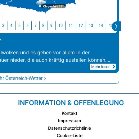
Klagenfurt
21°
10
11
12
13
14
15
16
17
3
4
5
6
7
8
9
°
llwolken und es gehen vor allem in der
er nieder, die auch kräftig ausfallen können.
...
Mehr lesen
r Österreich-Wetter
INFORMATION & OFFENLEGUNG
Kontakt
Impressum
Datenschutzrichtlinie
Cookie-Liste