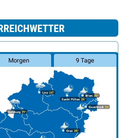
RREICHWETTER
Morgen
9 Tage
Linz
26°
Wien
25°
Sankt Pölten
26°
Eisenstadt
26°
Salzburg
19°
Graz
28°