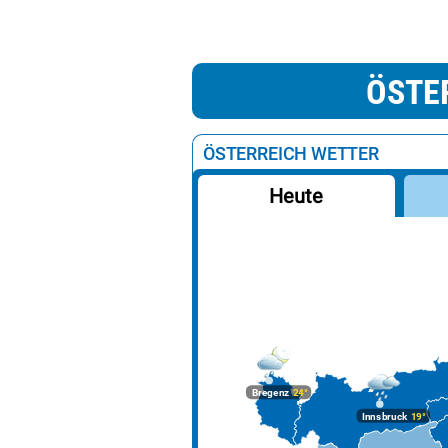
ÖSTE
ÖSTERREICH WETTER
Heute
Bregenz
24°
Innsbruck
19°