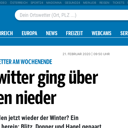
IDEO
ÖSTERREICH
SPORT24
MADONNA
GESUND24
MEINJOB
REISEN
TICKETS
RREICH
EUROPA
NEWS
FREIZEIT
WEBCAMS
SER
21. FEBRUAR 2020 | 09:50 UHR
ETTER AM WOCHENENDE
itter ging über
en nieder
n jetzt wieder der Winter? Ein
herein: Blitz, Donner und Hagel gepaart