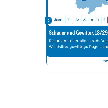
Jetzt
21
22
23
0
1
2
Schauer und Gewitter, 18/29
Recht verbreitet bilden sich Que
Westhälfte gewittrige Regenschau
meh