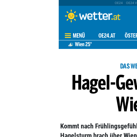
OE24
OE24 V
MENÜ
OE24.AT
ÖSTE
Wien
25°
DAS W
Hagel-Gew
Wi
Kommt nach Frühlingsgefühle
Hagelsturm brach über Wien 