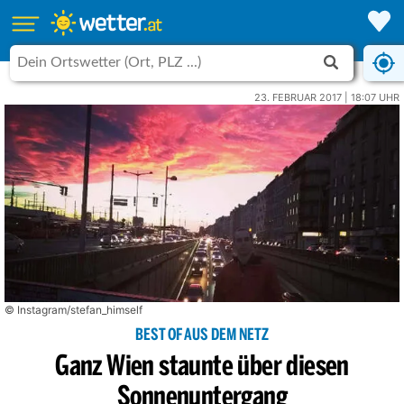
23. FEBRUAR 2017 | 18:07 UHR
© Instagram/stefan_himself
BEST OF AUS DEM NETZ
Ganz Wien staunte über diesen
Sonnenuntergang