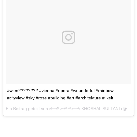
#wien???????? #vienna #opera #wounderful #rainbow
#cityview #sky #rose #building #art #architekture #likeit
Ein Beitrag geteilt von ﷽ KHOSHAL SULTANI (@khoshal_s) am