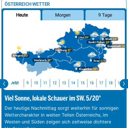
ÖSTERREICH WETTER
Morgen
9 Tage
Heute
Linz
24°
Wien
24°
Sankt Pölten
23°
Eisenstadt
26°
Salzburg
22°
Bregenz
22°
Innsbruck
22°
Graz
27°
Klagenfurt
23°
Jetzt
10
11
12
13
14
15
16
17
18
19
9
Viel Sonne, lokale Schauer im SW. 5/20°
Der heutige Nachmittag sorgt weiterhin für sonnigen
Wettercharakter in weiten Teilen Österreichs, im
Westen und Süden zeigen sich zeitweise dichtere