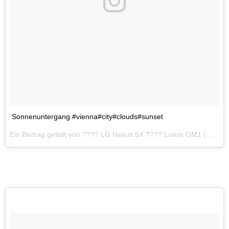
Sonnenuntergang #vienna#city#clouds#sunset
Ein Beitrag geteilt von ???? LG Nexus 5X ???? Lumix GM1 (@20genial16) am