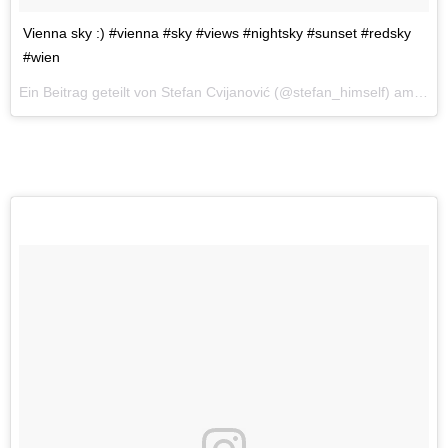
Vienna sky :) #vienna #sky #views #nightsky #sunset #redsky
#wien
Ein Beitrag geteilt von Stefan Cvijanović (@stefan_himself) am
23. 