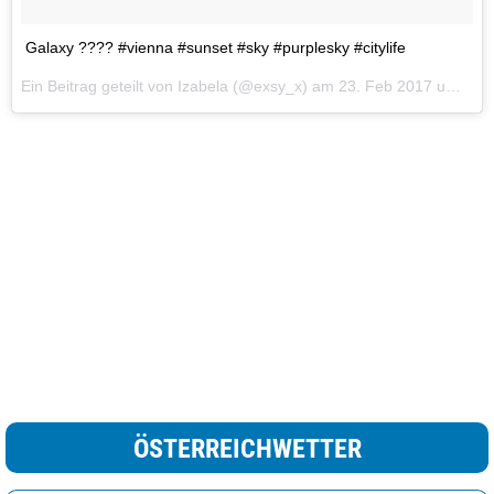
Galaxy ???? #vienna #sunset #sky #purplesky #citylife
Ein Beitrag geteilt von Izabela (@exsy_x) am
23. Feb 2017 um 9:02 Uhr
ÖSTERREICHWETTER