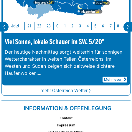
Innsbruck
24°
Graz
25°
Klagenfurt
25°
Jetzt
21
22
23
0
1
2
3
4
5
6
7
8
9
Viel Sonne, lokale Schauer im SW. 5/20°
Der heutige Nachmittag sorgt weiterhin für sonnigen
Wettercharakter in weiten Teilen Österreichs, im
Westen und Süden zeigen sich zeitweise dichtere
Haufenwolken.
...
Mehr lesen
mehr Österreich-Wetter
INFORMATION & OFFENLEGUNG
Kontakt
Impressum