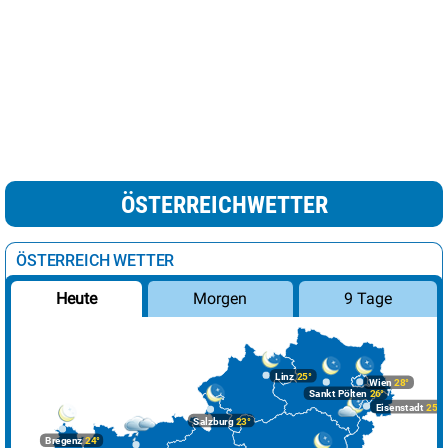
ÖSTERREICHWETTER
ÖSTERREICH WETTER
Morgen
9 Tage
Heute
Linz
25°
Wien
28°
Sankt Pölten
26°
Eisenstadt
25°
Salzburg
23°
Bregenz
24°