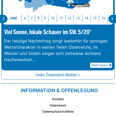
Klagenfurt
21°
Jetzt
10
11
12
13
14
15
16
17
6
7
8
9
Viel Sonne, lokale Schauer im SW. 5/20°
Der heutige Nachmittag sorgt weiterhin für sonnigen
Wettercharakter in weiten Teilen Österreichs, im
Westen und Süden zeigen sich zeitweise dichtere
Haufenwolken.
...
Mehr lesen
mehr Österreich-Wetter
INFORMATION & OFFENLEGUNG
Kontakt
Impressum
Datenschutzrichtlinie