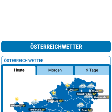
ÖSTERREICHWETTER
ÖSTERREICH WETTER
Morgen
9 Tage
Heute
Linz
21°
Wien
23°
Sankt Pölten
20°
Eisenstadt
22°
Salzburg
18°
Bregenz
18°
Innsbruck
19°
Graz
24°