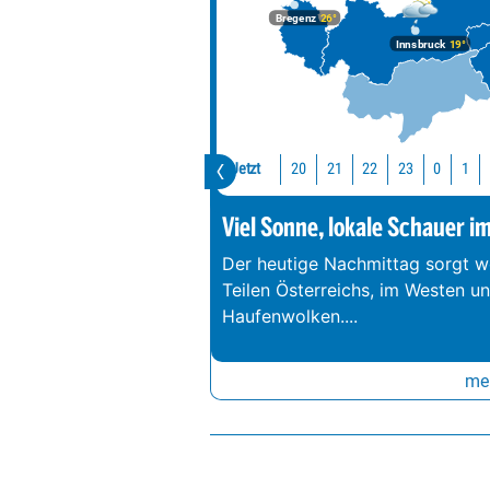
Bregenz
26°
Innsbruck
19°
Jetzt
20
21
22
23
0
1
Viel Sonne, lokale Schauer i
Der heutige Nachmittag sorgt we
Teilen Österreichs, im Westen u
Haufenwolken.
...
meh