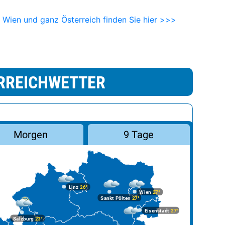
r Wien und ganz Österreich finden Sie hier >>>
RREICHWETTER
Morgen
9 Tage
Linz
26°
Wien
27°
Sankt Pölten
27°
Eisenstadt
27°
Salzburg
23°