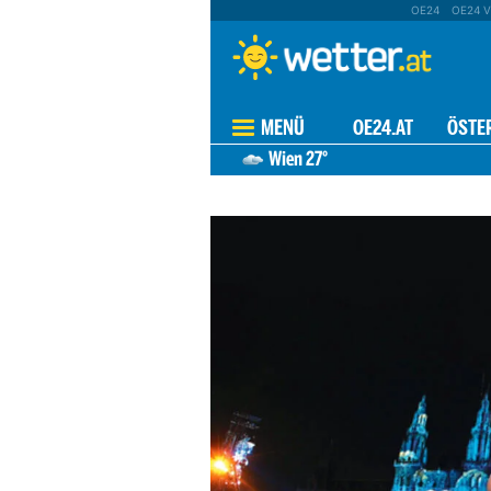
OE24
OE24 V
MENÜ
OE24.AT
ÖSTE
Wien
27°