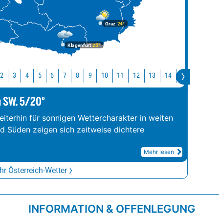
Graz
24°
Klagenfurt
25°
10
11
12
13
14
15
16
2
3
4
5
6
7
8
9
m SW. 5/20°
iterhin für sonnigen Wettercharakter in weiten
nd Süden zeigen sich zeitweise dichtere
Mehr lesen
r Österreich-Wetter
INFORMATION & OFFENLEGUNG