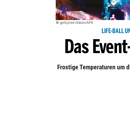
© getty/red ribbon/APA
LIFE-BALL
Das Event
Frostige Temperaturen um di