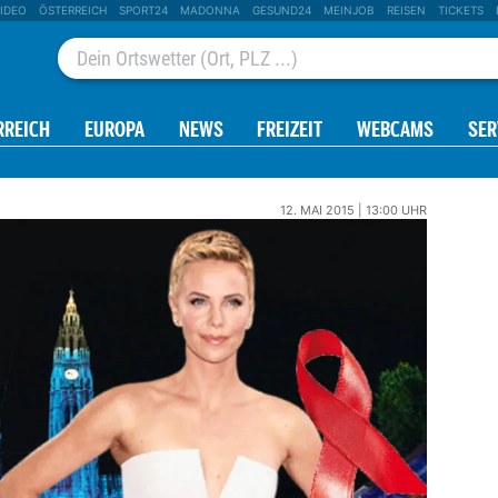
IDEO
ÖSTERREICH
SPORT24
MADONNA
GESUND24
MEINJOB
REISEN
TICKETS
RREICH
EUROPA
NEWS
FREIZEIT
WEBCAMS
SER
12. MAI 2015 | 13:00 UHR