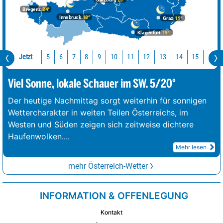
Bregenz
24°
Innsbruck
18°
Graz
19°
Klagenfurt
19°
Jetzt
10
11
12
13
14
15
16
5
6
7
8
9
Viel Sonne, lokale Schauer im SW. 5/20°
Der heutige Nachmittag sorgt weiterhin für sonnigen
Wettercharakter in weiten Teilen Österreichs, im
Westen und Süden zeigen sich zeitweise dichtere
Haufenwolken.
...
Mehr lesen
mehr Österreich-Wetter
INFORMATION & OFFENLEGUNG
Kontakt