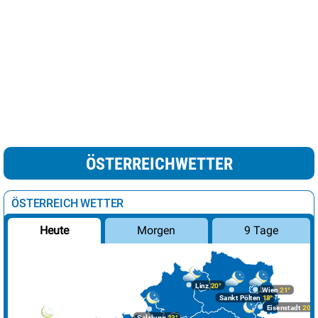
ÖSTERREICHWETTER
ÖSTERREICH WETTER
Morgen
9 Tage
Heute
Linz
20°
Wien
21°
Sankt Pölten
18°
Eisenstadt
20°
Salzburg
23°