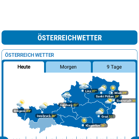
ÖSTERREICHWETTER
ÖSTERREICH WETTER
Morgen
9 Tage
Heute
Linz
27°
Wien
29°
Sankt Pölten
29°
Eisenstadt
30°
Salzburg
23°
Bregenz
28°
Innsbruck
20°
Graz
31°
Klagenfurt
26°