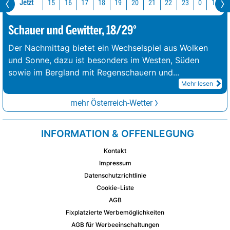
Jetzt
15
16
17
18
19
20
21
22
23
0
1
2
Schauer und Gewitter, 18/29°
Der Nachmittag bietet ein Wechselspiel aus Wolken
und Sonne, dazu ist besonders im Westen, Süden
sowie im Bergland mit Regenschauern und
...
Mehr lesen
mehr Österreich-Wetter
INFORMATION & OFFENLEGUNG
Kontakt
Impressum
Datenschutzrichtlinie
Cookie-Liste
AGB
Fixplatzierte Werbemöglichkeiten
AGB für Werbeeinschaltungen