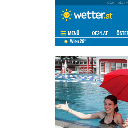
OE24
OE24 V
MENÜ
OE24.AT
ÖSTE
Wien
29°