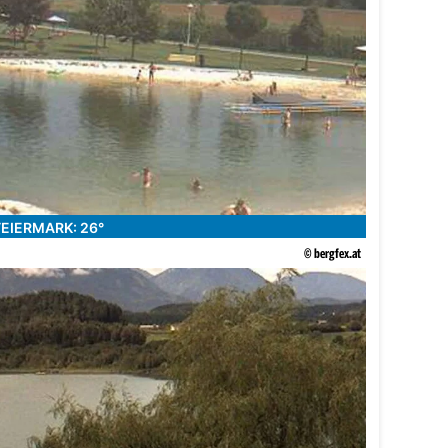
TEIERMARK: 26°
© bergfex.at