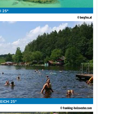
 25°
© bergfex.at
ICH: 25°
© franking-holzoester.com