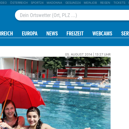
IDEO
ÖSTERREICH
SPORT24
MADONNA
GESUND24
MEINJOB
REISEN
TICKETS
RREICH
EUROPA
NEWS
FREIZEIT
WEBCAMS
SER
05. AUGUST 2014 | 13:27 UHR