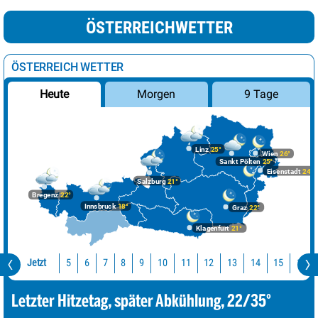
ÖSTERREICHWETTER
ÖSTERREICH WETTER
Morgen
9 Tage
Heute
Linz
25°
Wien
26°
Sankt Pölten
25°
Eisenstadt
24°
Salzburg
21°
Bregenz
22°
Innsbruck
18°
Graz
22°
Klagenfurt
21°
Jetzt
10
11
12
13
14
15
16
5
6
7
8
9
Letzter Hitzetag, später Abkühlung, 22/35°