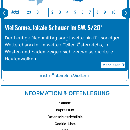
Jetzt
23
10
11
0
1
2
3
4
5
6
7
8
9
Viel Sonne, lokale Schauer im SW. 5/20°
Der heutige Nachmittag sorgt weiterhin für sonnigen
Wettercharakter in weiten Teilen Österreichs, im
Westen und Süden zeigen sich zeitweise dichtere
Haufenwolken.
...
Mehr lesen
mehr Österreich-Wetter
INFORMATION & OFFENLEGUNG
Kontakt
Impressum
Datenschutzrichtlinie
Cookie-Liste