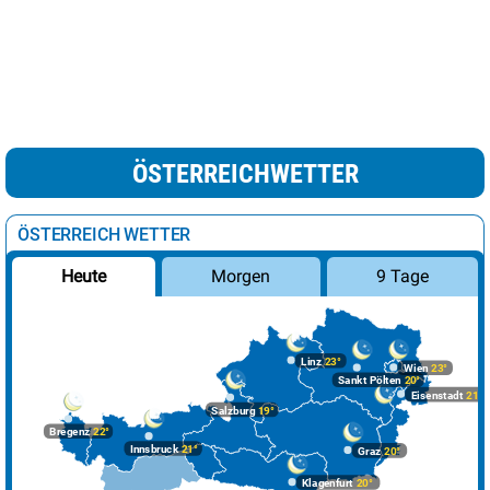
ÖSTERREICHWETTER
ÖSTERREICH WETTER
Morgen
9 Tage
Heute
Linz
23°
Wien
23°
Sankt Pölten
20°
Eisenstadt
21°
Salzburg
19°
Bregenz
22°
Innsbruck
21°
Graz
20°
Klagenfurt
20°