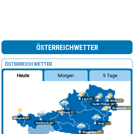
ÖSTERREICHWETTER
ÖSTERREICH WETTER
Morgen
9 Tage
Heute
Linz
28°
Wien
29°
Sankt Pölten
28°
Eisenstadt
30°
Salzburg
23°
Bregenz
28°
Innsbruck
20°
Graz
23°
Klagenfurt
29°