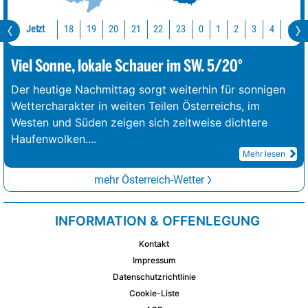
Jetzt
18
19
20
21
22
23
0
1
2
3
4
5
Viel Sonne, lokale Schauer im SW. 5/20°
Der heutige Nachmittag sorgt weiterhin für sonnigen
Wettercharakter in weiten Teilen Österreichs, im
Westen und Süden zeigen sich zeitweise dichtere
Haufenwolken.
...
Mehr lesen
mehr Österreich-Wetter
INFORMATION & OFFENLEGUNG
Kontakt
Impressum
Datenschutzrichtlinie
Cookie-Liste