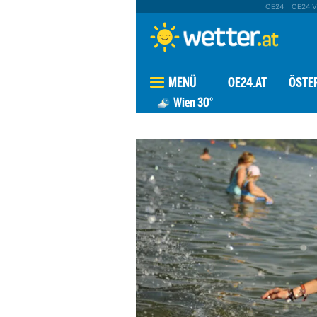
OE24
OE24 V
MENÜ
OE24.AT
ÖSTE
Wien
30°