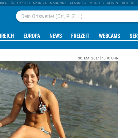
IDEO
ÖSTERREICH
SPORT24
MADONNA
GESUND24
MEINJOB
REISEN
TICKETS
RREICH
EUROPA
NEWS
FREIZEIT
WEBCAMS
SER
30. MAI 2017 | 10:10 UHR