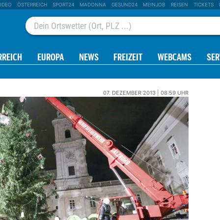
IDEO
ÖSTERREICH
SPORT24
MADONNA
GESUND24
MEINJOB
REISEN
TICKETS
RREICH
EUROPA
NEWS
FREIZEIT
WEBCAMS
SER
07. DEZEMBER 2013 | 08:59 UHR