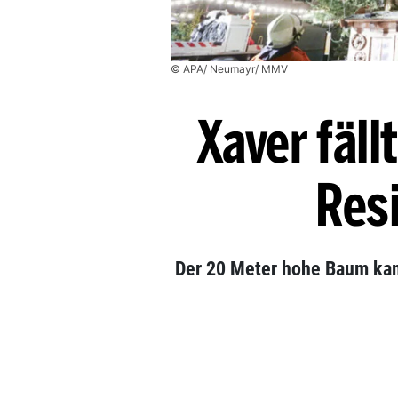
© APA/ Neumayr/ MMV
Xaver fäl
Res
Der 20 Meter hohe Baum kam