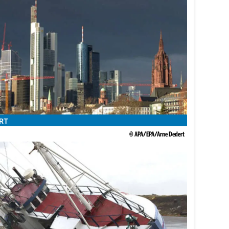
RT
© APA/EPA/Arne Dedert