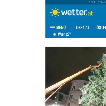
OE24
OE24 V
MENÜ
OE24.AT
ÖSTE
Wien
27°