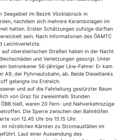
m Seegebiet im Bezirk Vöcklabruck in
orden, nachdem sich mehrere Karambolagen im
gnet hatten. Ersten Schätzungen zufolge dürften
verwickelt sein. Nach Informationen des ÖAMTC
 Leichtverletzte.
e auf obersteirischen Straßen haben in der Nacht
 Blechschäden und Verletzungen gesorgt. Unter
 ein betrunkener 56-jähriger Lkw-Fahrer: Er kam
er A9, der Pyhrnautobahn, ab. Beide Dieseltanks
toff gelangte ins Erdreich.
ssener und auf die Fahrleitung gestürzter Baum
lich von Graz für zweieinhalb Stunden
n ÖBB hieß, waren 20 Fern- und Nahverkehrszüge
etroffen. Die Sperre zwischen den Bahnhöfen
erte von 12.45 Uhr bis 15.15 Uhr.
im nördlichen Kärnten zu Stromausfällen im
 geführt. Laut einer Aussendung des