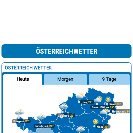
ÖSTERREICHWETTER
ÖSTERREICH WETTER
Morgen
9 Tage
Heute
Linz
27°
Wien
33°
Sankt Pölten
29°
Eisenstadt
34°
Salzburg
26°
Bregenz
27°
Innsbruck
24°
Graz
35°