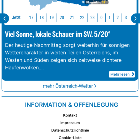
Klagenfurt
31°
Jetzt
17
18
19
20
21
22
23
0
1
2
3
4
Viel Sonne, lokale Schauer im SW. 5/20°
Der heutige Nachmittag sorgt weiterhin für sonnigen
Wettercharakter in weiten Teilen Österreichs, im
Westen und Süden zeigen sich zeitweise dichtere
Haufenwolken.
...
Mehr lesen
mehr Österreich-Wetter
INFORMATION & OFFENLEGUNG
Kontakt
Impressum
Datenschutzrichtlinie
Cookie-Liste