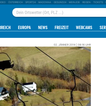
IDEO
ÖSTERREICH
SPORT24
MADONNA
GESUND24
MEINJOB
REISEN
TICKETS
RREICH
EUROPA
NEWS
FREIZEIT
WEBCAMS
SER
02. JÄNNER 2014 | 08:16 UHR