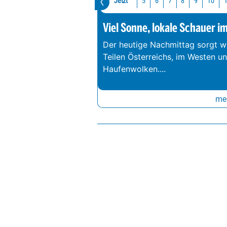
Jetzt
10
5
6
7
8
9
Viel Sonne, lokale Schauer i
Der heutige Nachmittag sorgt we
Teilen Österreichs, im Westen u
Haufenwolken.
...
meh