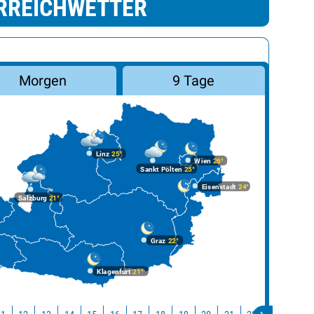
RREICHWETTER
Morgen
9 Tage
Linz
25°
Wien
26°
Sankt Pölten
25°
Eisenstadt
24°
Salzburg
21°
Graz
22°
Klagenfurt
21°