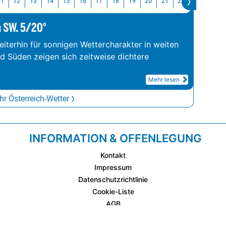
11
12
13
14
15
16
17
18
19
20
21
22
23
0
m SW. 5/20°
iterhin für sonnigen Wettercharakter in weiten
nd Süden zeigen sich zeitweise dichtere
Mehr lesen
r Österreich-Wetter
INFORMATION & OFFENLEGUNG
Kontakt
Impressum
Datenschutzrichtlinie
Cookie-Liste
AGB
Fixplatzierte Werbemöglichkeiten