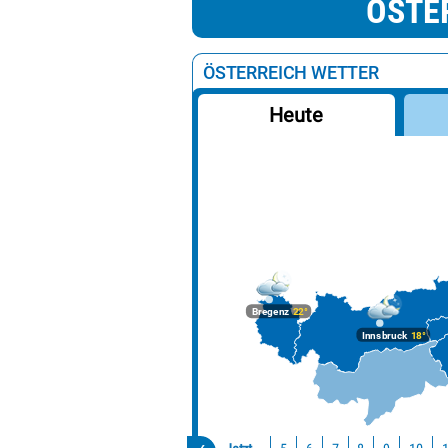
ÖSTE
ÖSTERREICH WETTER
Heute
Bregenz
22°
Innsbruck
18°