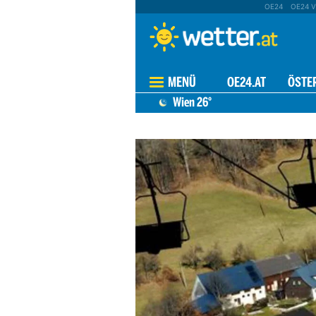
OE24
OE24 V
MENÜ
OE24.AT
ÖSTE
Wien
26°