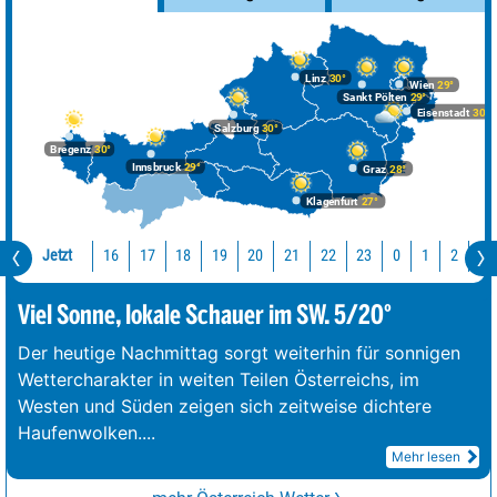
Linz
30°
Wien
29°
Sankt Pölten
29°
Eisenstadt
30°
Salzburg
30°
Bregenz
30°
Innsbruck
29°
Graz
28°
Klagenfurt
27°
Jetzt
16
17
18
19
20
21
22
23
0
1
2
3
Viel Sonne, lokale Schauer im SW. 5/20°
Der heutige Nachmittag sorgt weiterhin für sonnigen
Wettercharakter in weiten Teilen Österreichs, im
Westen und Süden zeigen sich zeitweise dichtere
Haufenwolken.
...
Mehr lesen