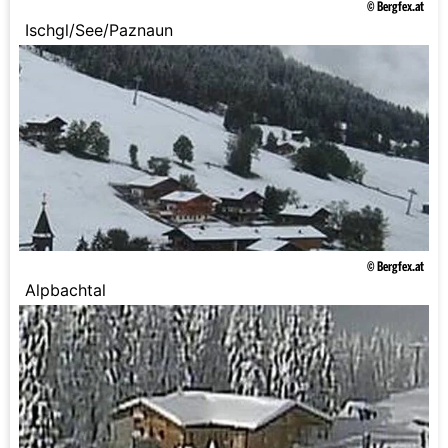
© Bergfex.at
Ischgl/See/Paznaun
© Bergfex.at
Alpbachtal