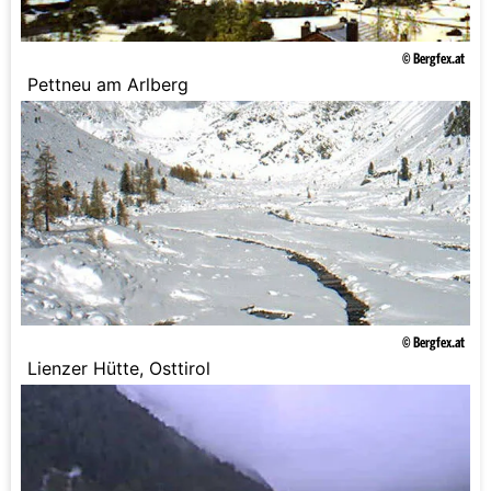
© Bergfex.at
Pettneu am Arlberg
© Bergfex.at
Lienzer Hütte, Osttirol