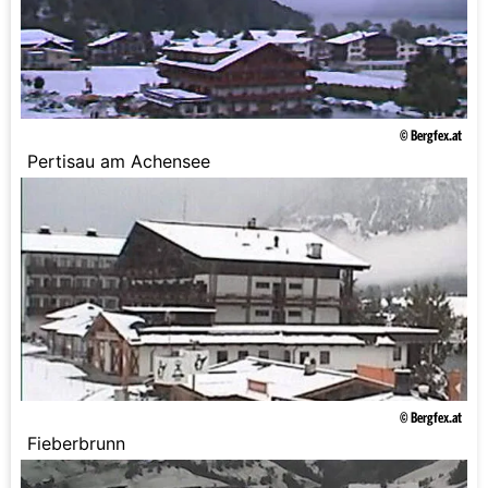
© Bergfex.at
Pertisau am Achensee
© Bergfex.at
Fieberbrunn