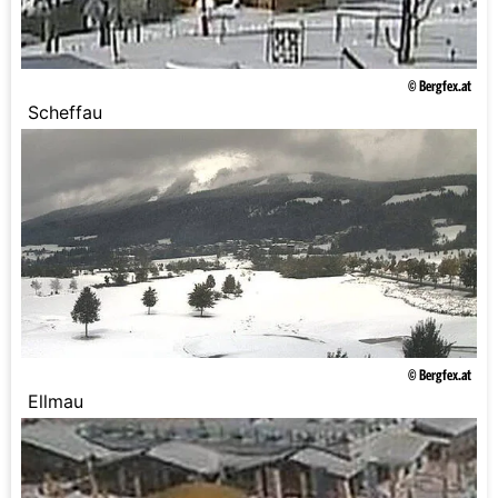
© Bergfex.at
Scheffau
© Bergfex.at
Ellmau