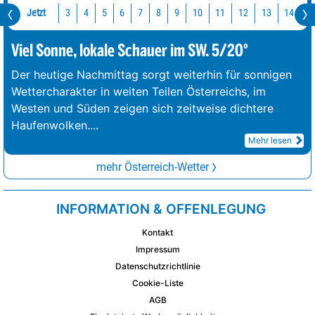
Jetzt
10
11
12
13
14
1
3
4
5
6
7
8
9
Viel Sonne, lokale Schauer im SW. 5/20°
Der heutige Nachmittag sorgt weiterhin für sonnigen
Wettercharakter in weiten Teilen Österreichs, im
Westen und Süden zeigen sich zeitweise dichtere
Haufenwolken.
...
Mehr lesen
mehr Österreich-Wetter
INFORMATION & OFFENLEGUNG
Kontakt
Impressum
Datenschutzrichtlinie
Cookie-Liste
AGB