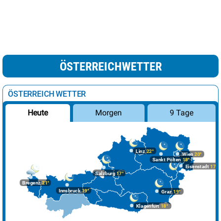
ÖSTERREICHWETTER
ÖSTERREICH WETTER
Morgen
9 Tage
Heute
Linz
22°
Wien
20°
Sankt Pölten
18°
Eisenstadt
17°
Salzburg
17°
Bregenz
21°
Innsbruck
19°
Graz
19°
Klagenfurt
18°