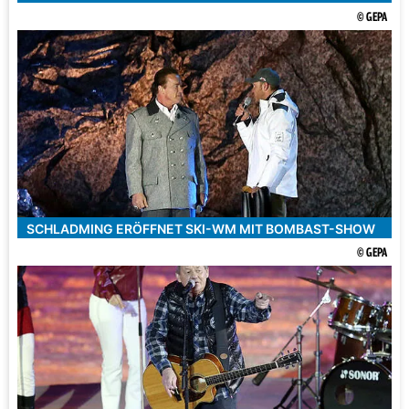
© GEPA
SCHLADMING ERÖFFNET SKI-WM MIT BOMBAST-SHOW
© GEPA