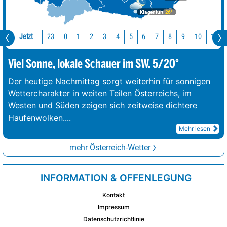
Klagenfurt
26°
Jetzt
23
10
11
0
1
2
3
4
5
6
7
8
9
Viel Sonne, lokale Schauer im SW. 5/20°
Der heutige Nachmittag sorgt weiterhin für sonnigen
Wettercharakter in weiten Teilen Österreichs, im
Westen und Süden zeigen sich zeitweise dichtere
Haufenwolken.
...
Mehr lesen
mehr Österreich-Wetter
INFORMATION & OFFENLEGUNG
Kontakt
Impressum
Datenschutzrichtlinie