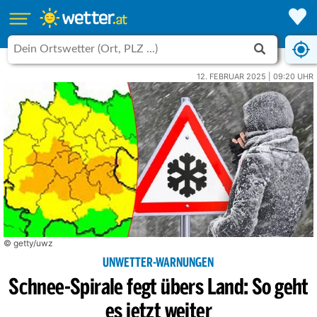
12. FEBRUAR 2025 | 09:20 UHR
© getty/uwz
UNWETTER-WARNUNGEN
Schnee-Spirale fegt übers Land: So geht
es jetzt weiter