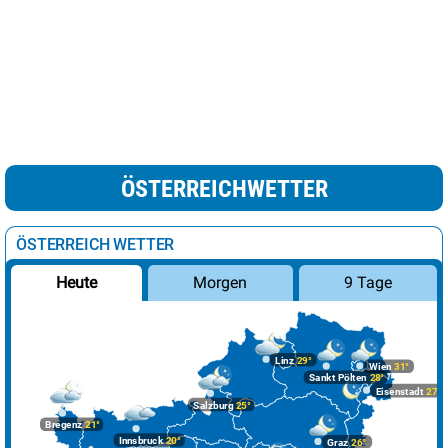
ÖSTERREICHWETTER
ÖSTERREICH WETTER
Morgen
9 Tage
Heute
Linz
29°
Wien
31°
Sankt Pölten
28°
Eisenstadt
27°
Salzburg
25°
Bregenz
21°
Innsbruck
20°
Graz
26°