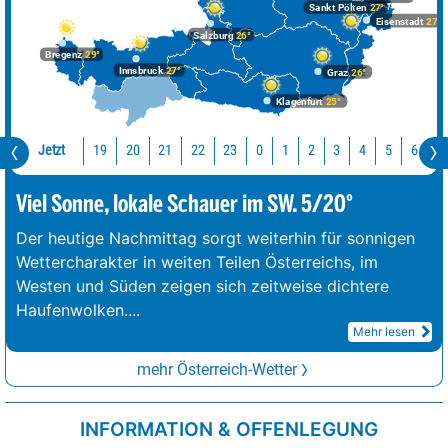
Sankt Pölten
27°
Eisenstadt
27°
Salzburg
26°
Bregenz
29°
Innsbruck
27°
Graz
26°
Klagenfurt
25°
Jetzt
19
20
21
22
23
0
1
2
3
4
5
6
7
Viel Sonne, lokale Schauer im SW. 5/20°
Der heutige Nachmittag sorgt weiterhin für sonnigen
Wettercharakter in weiten Teilen Österreichs, im
Westen und Süden zeigen sich zeitweise dichtere
Haufenwolken.
...
Mehr lesen
mehr Österreich-Wetter
INFORMATION & OFFENLEGUNG