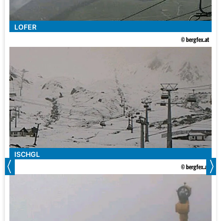
LOFER
© bergfex.at
ISCHGL
© bergfex.at